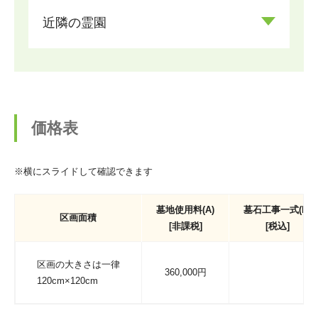
近隣の霊園
価格表
※横にスライドして確認できます
墓地使用料(A)
墓石工事一式(B)
区画面積
[非課税]
[税込]
区画の大きさは一律
360,000円
120cm×120cm