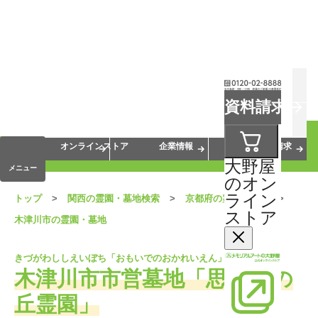
お葬式
お墓
お仏壇
資料請求
手元供養
終活・相続
会員サービス
オンラインストア
企業情報
資料請求
大野屋
メニュー
のオン
ライン
トップ
関西の霊園・墓地検索
京都府の霊園・墓地
ストア
木津川市の霊園・墓地
きづがわししえいぼち「おもいでのおかれいえん」
木津川市市営墓地「思いでの
丘霊園」