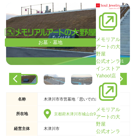
メモリアル
お墓・墓地
アートの大
野屋
公式オンラ
墓域の様子01
墓域の様子01
インストア
Yahoo!店
名称
木津川市市営墓地「思いでの丘霊園」
メモリアル
所在地
京都府木津川市城山台9丁目3番地
アートの大
野屋
経営主体
木津川市
公式オンラ