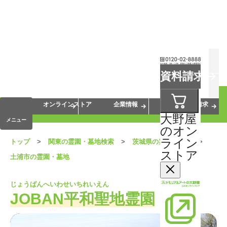
お葬式
お墓
お仏壇
資料請求
手元供養
終活・相続
会員サービス
オンラインストア
企業情報
資料請求
大野屋
メニュー
のオン
ライン
トップ
関東の霊園・墓地検索
茨城県の霊園・墓地
ストア
土浦市の霊園・墓地
じょうばんへいわせいちれいえん
JOBAN平和聖地霊園