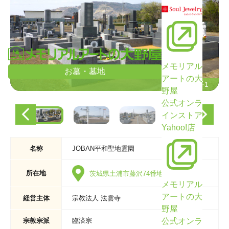
メモリアル
お墓・墓地
アートの大
墓域の様子1
墓域の様子1
野屋
公式オンラ
インストア
Yahoo!店
名称
JOBAN平和聖地霊園
所在地
茨城県土浦市藤沢74番地、84-1番地
メモリアル
アートの大
経営主体
宗教法人 法雲寺
野屋
公式オンラ
宗教宗派
臨済宗