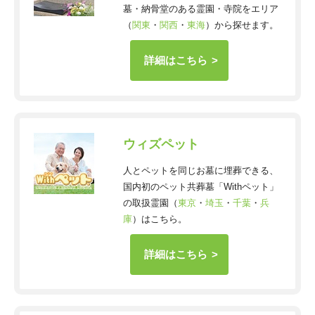
墓・納骨堂のある霊園・寺院をエリア
（
関東
・
関西
・
東海
）から探せます。
詳細はこちら
ウィズペット
人とペットを同じお墓に埋葬できる、
国内初のペット共葬墓「Withペット」
の取扱霊園（
東京
・
埼玉
・
千葉
・
兵
庫
）はこちら。
詳細はこちら