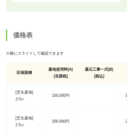
価格表
※横にスライドして確認できます
墓地使用料(A)
墓石工事一式(B)
価格
区画面積
[非課税]
[税込]
[芝生墓地]
150,000円
150
2.0㎡
[芝生墓地]
200,000円
200
2.5㎡