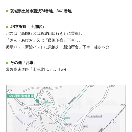
茨城県土浦市藤沢74番地、84-1番地
JR常磐線「土浦駅」
バスは（高岡行又は筑波山口行き）に乗車し
「さん・あぴお」又は「藤沢下宿」下車し、
循環バス（新治バス）に乗換え「新治庁舎」下車 徒歩６分
その他「お車」
常磐高速道路「土浦北I.C」より5分