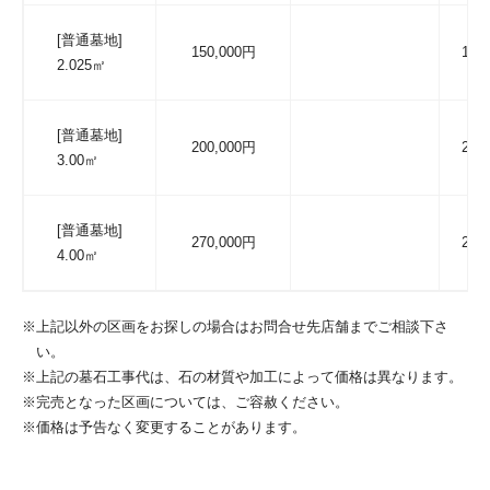
[普通墓地]
150,000円
150
2.025㎡
[普通墓地]
200,000円
200
3.00㎡
[普通墓地]
270,000円
270
4.00㎡
※上記以外の区画をお探しの場合はお問合せ先店舗までご相談下さ
い。
※上記の墓石工事代は、石の材質や加工によって価格は異なります。
※完売となった区画については、ご容赦ください。
※価格は予告なく変更することがあります。