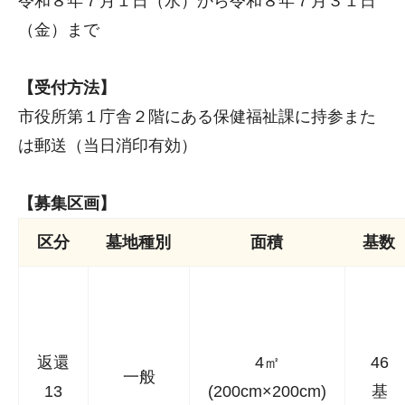
令和８年７月１日（水）から令和８年７月３１日
（金）まで
【受付方法】
市役所第１庁舎２階にある保健福祉課に持参また
は郵送（当日消印有効）
【募集区画】
区分
墓地種別
面積
基数
返還
4㎡
46
一般
13
(200cm×200cm)
基