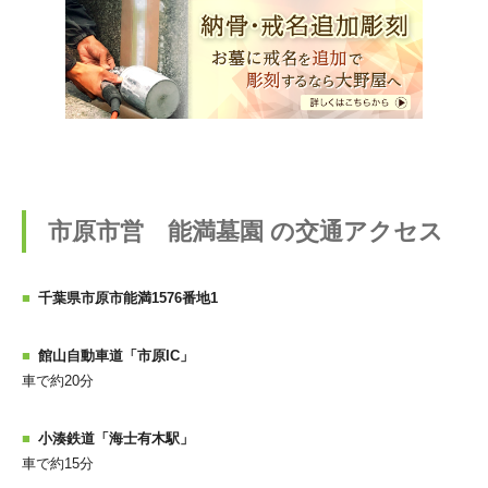
市原市営 能満墓園 の交通アクセス
千葉県市原市能満1576番地1
館山自動車道「市原IC」
車で約20分
小湊鉄道「海士有木駅」
車で約15分