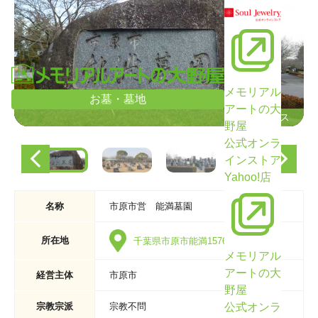
メモリアル
お墓・墓地
アートの大
エントランス
エントランス
野屋
公式オンラ
インストア
Yahoo!店
名称
市原市営 能満墓園
所在地
千葉県市原市能満1576番地1
メモリアル
アートの大
経営主体
市原市
野屋
公式オンラ
宗教宗派
宗教不問