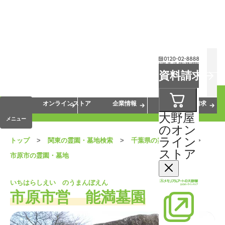
お葬式
お墓
お仏壇
資料請求
手元供養
終活・相続
会員サービス
オンラインストア
企業情報
資料請求
大野屋
メニュー
のオン
ライン
トップ
関東の霊園・墓地検索
千葉県の霊園・墓地
ストア
市原市の霊園・墓地
いちはらしえい のうまんぼえん
市原市営 能満墓園