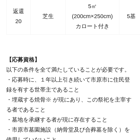
5㎡
返還
芝生
(200cm×250cm)
5基
20
カロート付き
【応募資格】
以下の条件を全て満たしていることが必要です。
・応募時に、１年以上引き続いて市原市に住民登
録を有する世帯主であること
・埋蔵する焼骨※ が現にあり、この祭祀を主宰す
る者であること
・墓地を承継する者が現に存在すること
・市原市墓園施設（納骨堂及び合葬墓を除く）を
使用していないこと