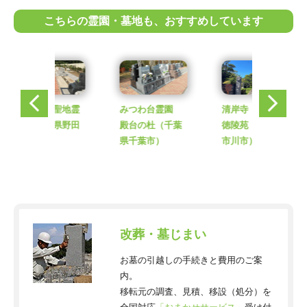
こちらの霊園・墓地も、おすすめしています
みつわ台霊園
清岸寺 平成行
むらさき聖地霊
殿台の杜
（千葉
徳陵苑
（千葉県
園
（千葉県野田
県千葉市）
市川市）
市）
改葬・墓じまい
お墓の引越しの手続きと費用のご案
内。
移転元の調査、見積、移設（処分）を