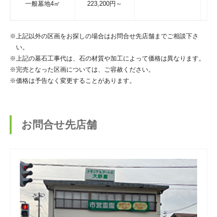
一般墓地4㎡
223,200円～
2
※上記以外の区画をお探しの場合はお問合せ先店舗までご相談下さ
い。
※上記の墓石工事代は、石の材質や加工によって価格は異なります。
※完売となった区画については、ご容赦ください。
※価格は予告なく変更することがあります。
お問合せ先店舗