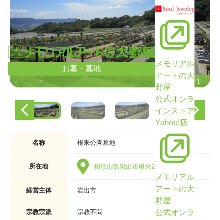
メモリアル
お墓・墓地
アートの大
墓域の様子1
墓域の様子1
野屋
公式オンラ
インストア
Yahoo!店
名称
根来公園墓地
所在地
和歌山県岩出市根来2222-1
メモリアル
アートの大
経営主体
岩出市
野屋
公式オンラ
宗教宗派
宗教不問