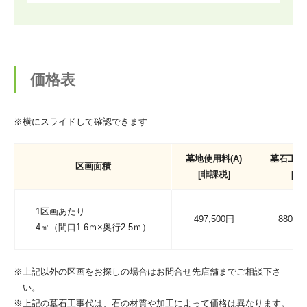
価格表
※横にスライドして確認できます
墓地使用料(A)
墓石工事一
区画面積
[非課税]
[税
1区画あたり
497,500円
880,0
4㎡（間口1.6ｍ×奥行2.5ｍ）
※上記以外の区画をお探しの場合はお問合せ先店舗までご相談下さ
い。
※上記の墓石工事代は、石の材質や加工によって価格は異なります。