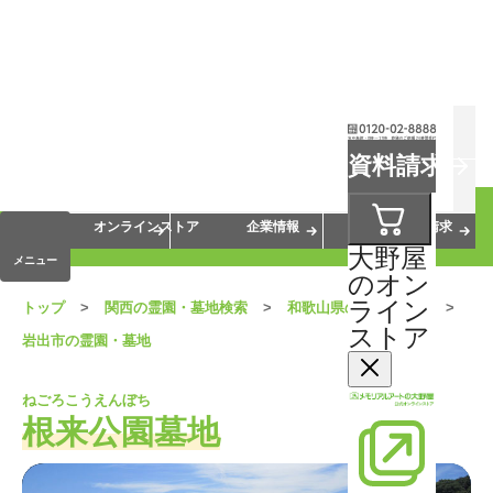
お葬式
お墓
お仏壇
資料請求
手元供養
終活・相続
会員サービス
オンラインストア
企業情報
資料請求
大野屋
メニュー
のオン
ライン
トップ
関西の霊園・墓地検索
和歌山県の霊園・墓地
ストア
岩出市の霊園・墓地
ねごろこうえんぼち
根来公園墓地