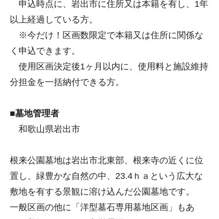
申込時点に、岩出市に住所又は本籍を有し、1年
以上経過している方。
※今だけ！区画数限定で本籍又は住所に関係な
く申込できます。
使用区画決定後1ヶ月以内に、使用料と施設維持
分担金を一括納付できる方。
■墓地管理者
和歌山県岩出市
根来公園墓地は岩出市北東部、根来寺の近くに位
置し、緑豊かな自然の中、23.4ｈａという広大な
敷地を有する景観に溶け込んだ公園墓地です。
一般区画の他に「洋型墓石専用墓地区画」もあ