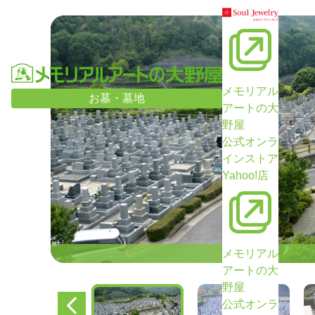
メモリアル
お墓・墓地
アートの大
野屋
公式オンラ
インストア
Yahoo!店
メモリアル
アートの大
野屋
公式オンラ