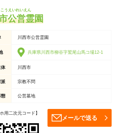
しこうえいれいえん
市公営霊園
称
川西市公営霊園
地
兵庫県川西市柳谷字鷲尾山馬コ場12-1
主体
川西市
宗派
宗教不問
形態
公営墓地
ホ用二次元コード】
メールで送る