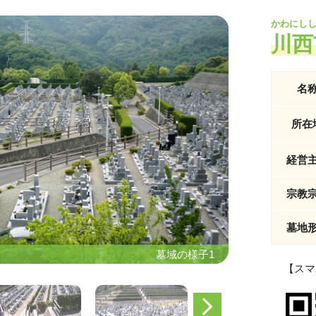
かわにし
川西
名
所在
経営
宗教
墓地
墓域の様子1
墓域の様子1
【スマ