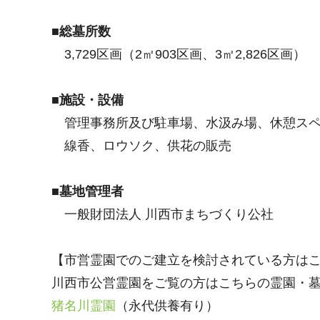
■総墓所数
3,729区画（2㎡903区画、3㎡2,826区画）
■施設・設備
管理事務所及び駐車場、水汲み場、休憩スペ
線香、ロウソク、供花の販売
■墓地管理者
一般財団法人 川西市まちづくり公社
【市営霊園でのご建立を検討されている方は
川西市公営霊園をご覧の方はこちらの霊園・
猪名川霊園
（永代供養有り）