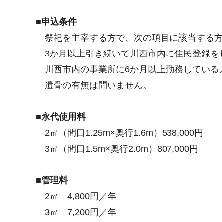
■申込条件
祭祀を主宰する方で、次の項目に該当する
3か月以上引き続いて川西市内に住民登録を
川西市内の事業所に6か月以上勤務している
遺骨の有無は問いません。
■永代使用料
2㎡（間口1.25m×奥行1.6m）538,000円
3㎡（間口1.5m×奥行2.0m）807,000円
■管理料
2㎡ 4,800円／年
3㎡ 7,200円／年