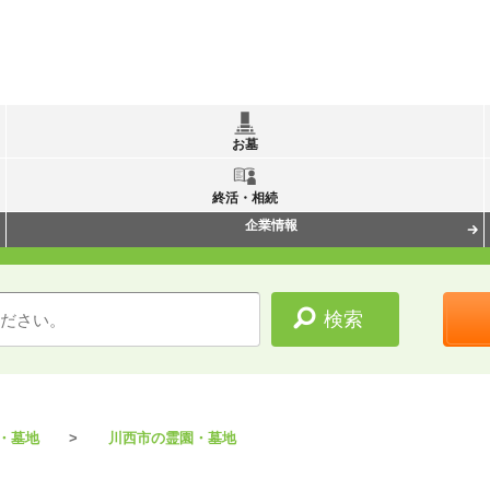
お墓
終活・相続
企業情報
・墓地
川西市の霊園・墓地