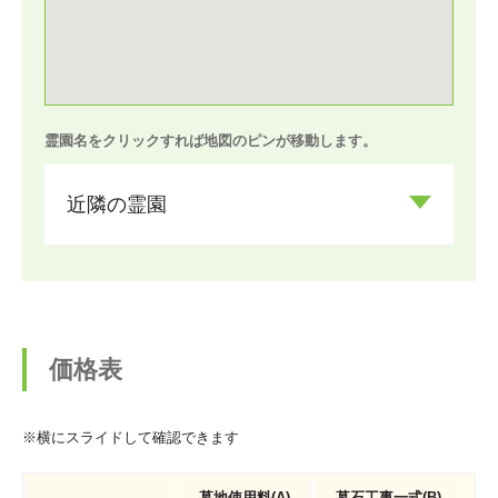
霊園名をクリックすれば地図のピンが移動します。
近隣の霊園
価格表
※横にスライドして確認できます
墓地使用料(A)
墓石工事一式(B)
価