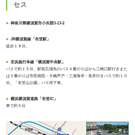
セス
神奈川県横須賀市小矢部3-13-2
JR横須賀線「衣笠駅」
徒歩１８分。
京浜急行本線「横須賀中央駅」
バスで約１５分。駅前広場先のバス４番のりばから三崎口駅行きまた
は５番のりば市民病院・大楠芦戸・三浦海岸・長井行きバスで約１５
分。「衣笠山公園」バス停下車。
横浜横須賀道路「衣笠IC」
車で約５分