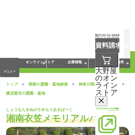
お葬式
お墓
お仏壇
資料請求
手元供養
終活・相続
会員サービス
オンラインストア
企業情報
資料請求
大野屋
メニュー
のオン
ライン
トップ
関東の霊園・墓地検索
神奈川県の霊園・墓地
ストア
横須賀市の霊園・墓地
しょうなんきぬがさめもりあるぱーく
湘南衣笠メモリアルパーク