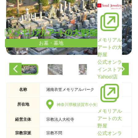
メモリアル
お墓・墓地
アートの大
野屋
公式オンラ
インストア
Yahoo!店
名称
湘南衣笠メモリアルパーク
所在地
神奈川県横須賀市小矢部3-13-2
メモリアル
アートの大
経営主体
宗教法人大松寺
野屋
公式オンラ
宗教宗派
宗教不問