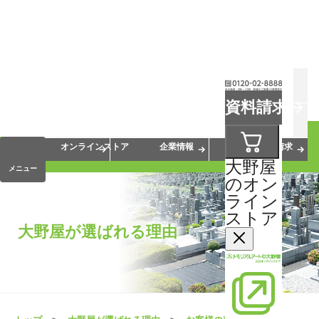
お葬式
お墓
お仏壇
資料請求
手元供養
終活・相続
会員サービス
オンラインストア
企業情報
資料請求
大野屋
メニュー
のオン
ライン
ストア
大野屋が選ばれる理由