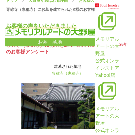
トップ
大野屋が選ばれる理由
お客様の声
専称寺（專稱寺）にお墓を建てられたK様のお客様アンケート
お客様の声をいただきました
メモリアル
お墓・墓地
受信日：2026年
専称寺（專稱寺）にお墓を建てられたK様
アートの大
5月11日
のお客様アンケート
野屋
公式オンラ
建墓された墓地
インストア
専称寺（專稱寺）
Yahoo!店
メモリアル
アートの大
野屋
公式オンラ