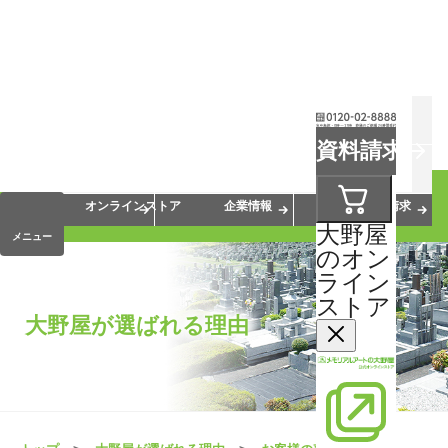
お葬式
お墓
お仏壇
資料請求
手元供養
終活・相続
会員サービス
オンラインストア
企業情報
資料請求
大野屋
メニュー
のオン
ライン
ストア
大野屋が選ばれる理由