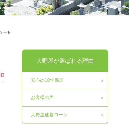
ケート
大野屋が選ばれる理由
9日
安心の10年保証
お客様の声
大野屋建墓ローン