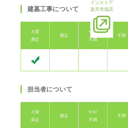
インストア
建墓工事について
楽天市場店
大変
やや
満足
不満
満足
不満
担当者について
大変
やや
満足
不満
満足
不満