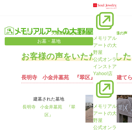
トップ
大野屋が選ばれる理由
お客様の声
メモリアル
お墓・墓地
アートの大
野屋
お客様の声をいただきました
公式オンラ
インストア
Yahoo!店
長明寺 小金井墓苑 『翠区』にお墓を建てら
建墓された墓地
メモリアル
長明寺 小金井墓苑 『翠
アートの大
区』
野屋
公式オンラ