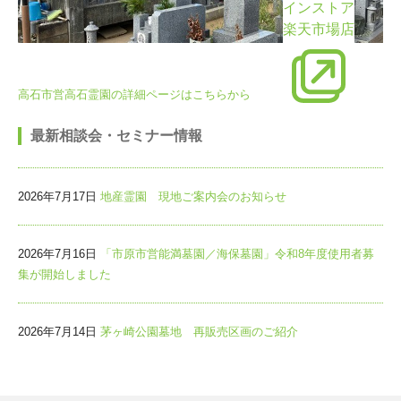
インストア
楽天市場店
高石市営高石霊園の詳細ページはこちらから
最新相談会・セミナー情報
2026年7月17日
地産霊園 現地ご案内会のお知らせ
2026年7月16日
「市原市営能満墓園／海保墓園」令和8年度使用者募
集が開始しました
2026年7月14日
茅ヶ崎公園墓地 再販売区画のご紹介
2026年6月30日
浄土真宗本願寺派 寿光山 正行寺 現地ご案内会のお