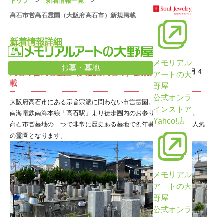
トップ
新着情報一覧
高石市営高石霊園（大阪府高石市）新規掲載
新着情報詳細
メモリアル
お墓・墓地
2025年11月 4
高石市営高石霊園（大阪府高石市）新規掲
アートの大
日
載
野屋
公式オンラ
大阪府高石市にある宗旨宗派に問わない市営霊園。
インストア
南海電鉄南海本線「高石駅」より徒歩圏内のお参りに便利な立地。
Yahoo!店
高石市営墓地の一つで非常に歴史ある墓地で例年募集数も少なく人気
の霊園となります。
メモリアル
アートの大
野屋
公式オンラ