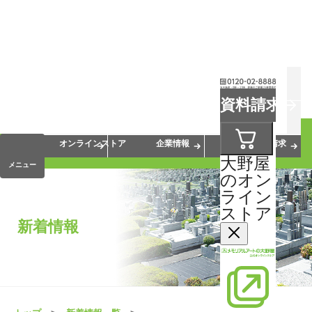
お葬式
お墓
お仏壇
資料請求
手元供養
終活・相続
会員サービス
オンラインストア
企業情報
資料請求
大野屋
メニュー
のオン
ライン
ストア
新着情報