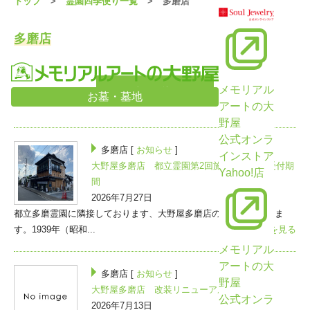
トップ
霊園四季便り一覧
多磨店
多磨店
メモリアル
次の10件>
お墓・墓地
アートの大
野屋
公式オンラ
多磨店 [
お知らせ
]
インストア
大野屋多磨店 都立霊園第2回施設変更制度受付期
Yahoo!店
間
2026年7月27日
都立多磨霊園に隣接しております、大野屋多磨店のご紹介になりま
す。1939年（昭和...
>>続きを見る
メモリアル
アートの大
多磨店 [
お知らせ
]
野屋
大野屋多磨店 改装リニューアル
公式オンラ
2026年7月13日