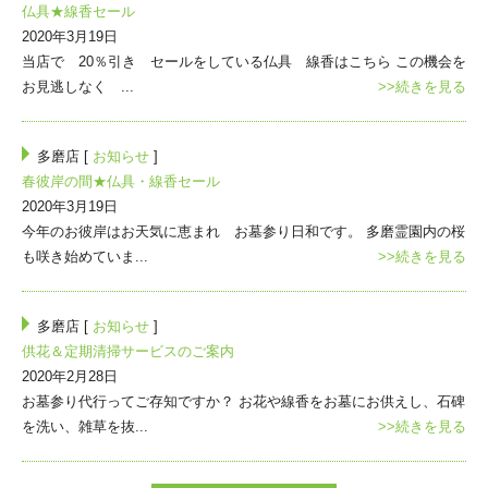
仏具★線香セール
2020年3月19日
当店で 20％引き セールをしている仏具 線香はこちら この機会を
お見逃しなく ...
>>続きを見る
多磨店 [
お知らせ
]
春彼岸の間★仏具・線香セール
2020年3月19日
今年のお彼岸はお天気に恵まれ お墓参り日和です。 多磨霊園内の桜
も咲き始めていま...
>>続きを見る
多磨店 [
お知らせ
]
供花＆定期清掃サービスのご案内
2020年2月28日
お墓参り代行ってご存知ですか？ お花や線香をお墓にお供えし、石碑
を洗い、雑草を抜...
>>続きを見る