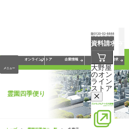
お葬式
お墓
お仏壇
資料請求
手元供養
終活・相続
会員サービス
オンラインストア
企業情報
資料請求
大野屋
メニュー
のオン
ライン
ストア
霊園四季便り