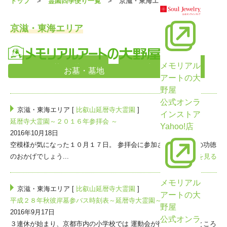
トップ
霊園四季便り一覧
京滋・東海エリア
京滋・東海エリア
メモリアル
<前の10件
次の10件>
お墓・墓地
アートの大
野屋
公式オンラ
京滋・東海エリア [
比叡山延暦寺大霊園
]
インストア
延暦寺大霊園～２０１６年参拝会 ～
Yahoo!店
2016年10月18日
空模様が気になった１０月１７日。 参拝会に参加された皆さまの功徳
のおかげでしょう...
>>続きを見る
メモリアル
京滋・東海エリア [
比叡山延暦寺大霊園
]
アートの大
平成２８年秋彼岸墓参バス時刻表～延暦寺大霊園～
野屋
2016年9月17日
公式オンラ
３連休が始まり、京都市内の小学校では 運動会が行われているところ