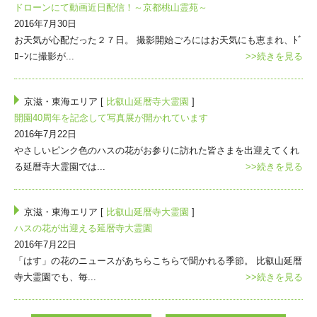
ドローンにて動画近日配信！～京都桃山霊苑～
2016年7月30日
お天気が心配だった２７日。 撮影開始ごろにはお天気にも恵まれ、ﾄﾞ
ﾛｰﾝに撮影が...
>>続きを見る
京滋・東海エリア [
比叡山延暦寺大霊園
]
開園40周年を記念して写真展が開かれています
2016年7月22日
やさしいピンク色のハスの花がお参りに訪れた皆さまを出迎えてくれ
る延暦寺大霊園では...
>>続きを見る
京滋・東海エリア [
比叡山延暦寺大霊園
]
ハスの花が出迎える延暦寺大霊園
2016年7月22日
「はす」の花のニュースがあちらこちらで聞かれる季節。 比叡山延暦
寺大霊園でも、毎...
>>続きを見る