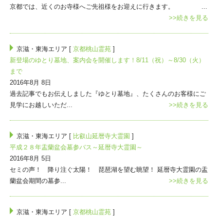
京都では、近くのお寺様へご先祖様をお迎えに行きます。 ...
>>続きを見る
京滋・東海エリア [
京都桃山霊苑
]
新登場のゆとり墓地、案内会を開催します！8/11（祝）～8/30（火）
まで
2016年8月 8日
過去記事でもお伝えしました『ゆとり墓地』、たくさんのお客様にご
見学にお越しいただ...
>>続きを見る
京滋・東海エリア [
比叡山延暦寺大霊園
]
平成２８年盂蘭盆会墓参バス～延暦寺大霊園～
2016年8月 5日
セミの声！ 降り注ぐ太陽！ 琵琶湖を望む眺望！ 延暦寺大霊園の盂
蘭盆会期間の墓参...
>>続きを見る
京滋・東海エリア [
京都桃山霊苑
]