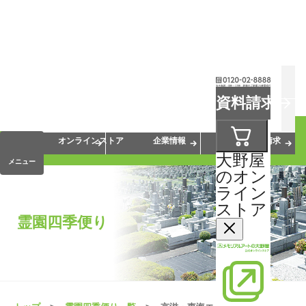
お葬式
お墓
お仏壇
資料請求
手元供養
終活・相続
会員サービス
オンラインストア
企業情報
資料請求
大野屋
メニュー
のオン
ライン
ストア
霊園四季便り