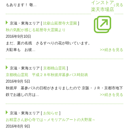
インストア
もあります！ 敬...
>>続きを見る
楽天市場店
京滋・東海エリア [
比叡山延暦寺大霊園
]
秋の気配が感じる延暦寺大霊園より
2016年9月10日
まだ、夏の名残 さるすべりの花が咲いています。
大駐車も お彼...
>>続きを見る
京滋・東海エリア [
京都桃山霊苑
]
京都桃山霊苑 平成２８年秋彼岸墓参バス時刻表
2016年9月 5日
秋彼岸 墓参バスの日程がきまりましたので 京阪・ＪＲ・京都市地下
鉄でお越しの方は...
>>続きを見る
京滋・東海エリア [
お知らせ
]
お精霊さん妙心寺では～メモリアルアートの大野屋～
2016年8月 9日