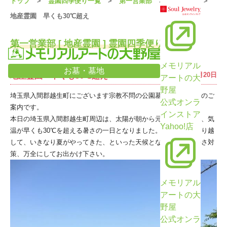
トップ
霊園四季便り一覧
第一営業部
地産霊園
地産霊園 早くも30℃超え
第一営業部 [ 地産霊園 ] 霊園四季便り詳細
メモリアル
お墓・墓地
2025年5月20日
地産霊園 早くも30℃超え
アートの大
野屋
埼玉県入間郡越生町にございます宗教不問の公園墓地、地産霊園のご
公式オンラ
案内です。
インストア
本日の埼玉県入間郡越生町周辺は、太陽が朝から元気に照り付け、気
Yahoo!店
温が早くも30℃を超える暑さの一日となりました。梅雨時期を通り越
して、いきなり夏がやってきた、といった天候となりました。暑さ対
策、万全にしてお出かけ下さい。
メモリアル
アートの大
野屋
公式オンラ