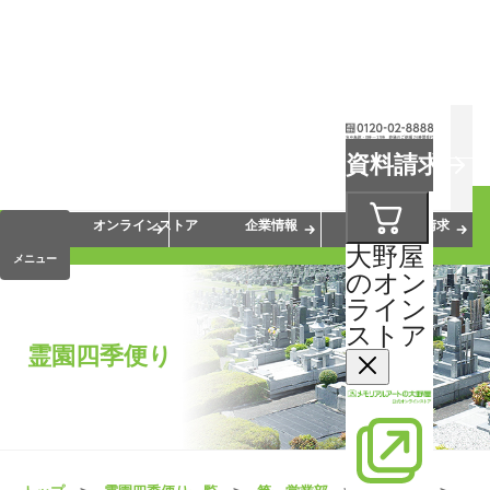
お葬式
お墓
お仏壇
資料請求
手元供養
終活・相続
会員サービス
オンラインストア
企業情報
資料請求
大野屋
メニュー
のオン
ライン
ストア
霊園四季便り