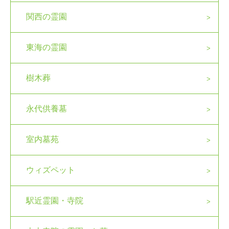
関西の霊園
東海の霊園
樹木葬
永代供養墓
室内墓苑
ウィズペット
駅近霊園・寺院