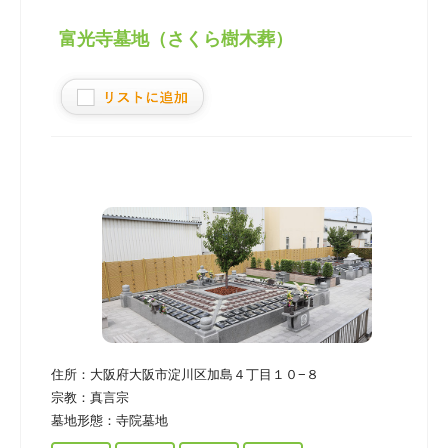
富光寺墓地（さくら樹木葬）
住所：
大阪府大阪市淀川区加島４丁目１０−８
宗教：
真言宗
墓地形態：
寺院墓地