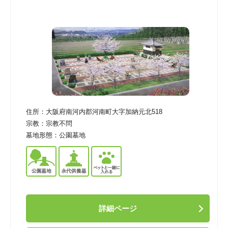
住所：
大阪府南河内郡河南町大字加納元北518
宗教：
宗教不問
墓地形態：
公園墓地
詳細ページ