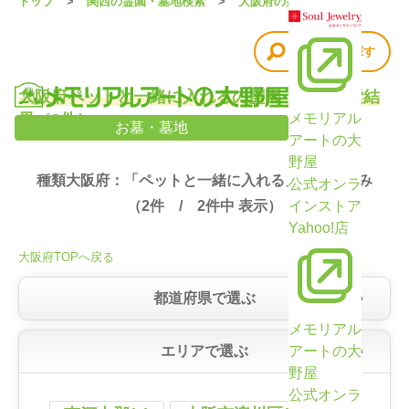
トップ
関西の霊園・墓地検索
大阪府の霊園・墓地
他の条件で探す
大阪府ペットと一緒に入れるの霊園・墓地検索結
果（2件）
メモリアル
お墓・墓地
アートの大
野屋
種類大阪府：「ペットと一緒に入れる」で絞り込み
公式オンラ
（
2
件 /
2
件中 表示）
インストア
Yahoo!店
大阪府TOPへ戻る
都道府県で選ぶ
メモリアル
エリアで選ぶ
アートの大
野屋
公式オンラ