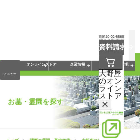
お葬式
お墓
お仏壇
資料請求
手元供養
終活・相続
会員サービス
オンラインストア
企業情報
資料請求
大野屋
メニュー
のオン
ライン
ストア
お墓・霊園を探す