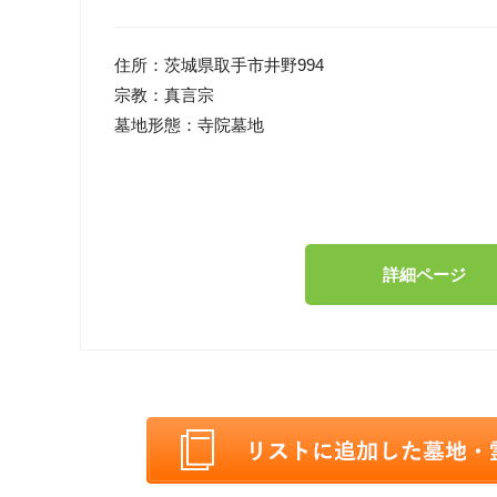
住所：
茨城県取手市井野994
宗教：
真言宗
墓地形態：
寺院墓地
詳細ページ