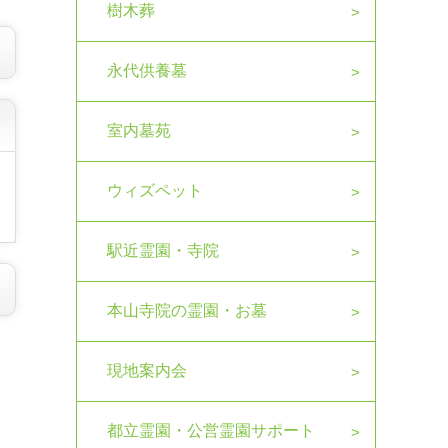
樹木葬
永代供養墓
室内墓苑
ウィズペット
駅近霊園・寺院
本山寺院の霊園・お墓
現地案内会
都立霊園・公営霊園サポート