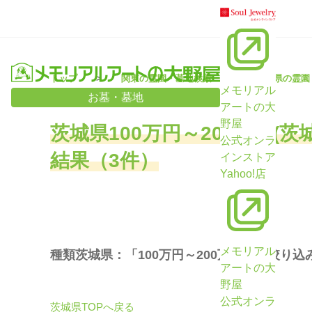
トップ
関東の霊園・墓地検索
茨城県の霊園
メモリアル
お墓・墓地
アートの大
野屋
茨城県100万円～200万円(
公式オンラ
結果（3件）
インストア
Yahoo!店
メモリアル
種類茨城県：「100万円～200万円」で絞り込
アートの大
野屋
公式オンラ
茨城県TOPへ戻る