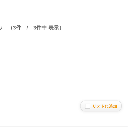
み （
3
件 /
3
件中 表示）