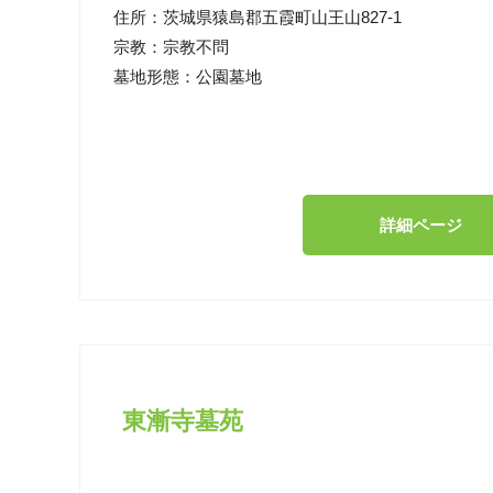
住所：
茨城県猿島郡五霞町山王山827-1
宗教：
宗教不問
墓地形態：
公園墓地
詳細ページ
東漸寺墓苑