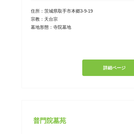
住所：
茨城県取手市本郷3-9-19
宗教：
天台宗
墓地形態：
寺院墓地
詳細ページ
普門院墓苑