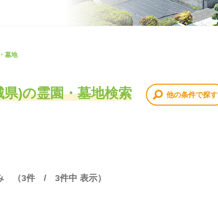
・墓地
茨城県)の霊園・墓地検索
他の条件で探す
み （
3
件 /
3
件中 表示）