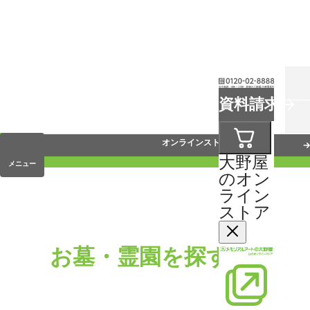
お葬式
資料請求
手元供養
オンラインストア
大野屋
メニュー
のオン
ライン
ストア
お墓・霊園を探す