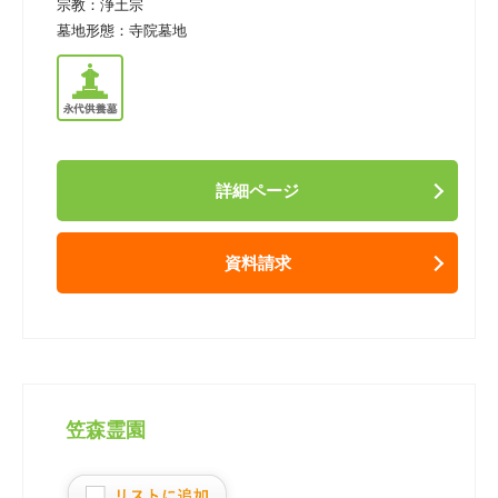
宗教：
浄土宗
墓地形態：
寺院墓地
詳細ページ
資料請求
笠森霊園