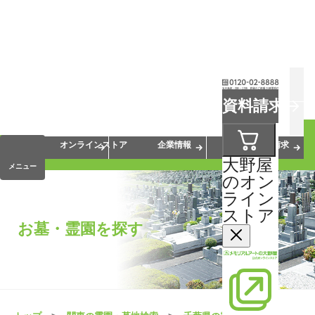
お葬式
お墓
お仏壇
資料請求
手元供養
終活・相続
会員サービス
オンラインストア
企業情報
資料請求
大野屋
メニュー
のオン
ライン
ストア
お墓・霊園を探す