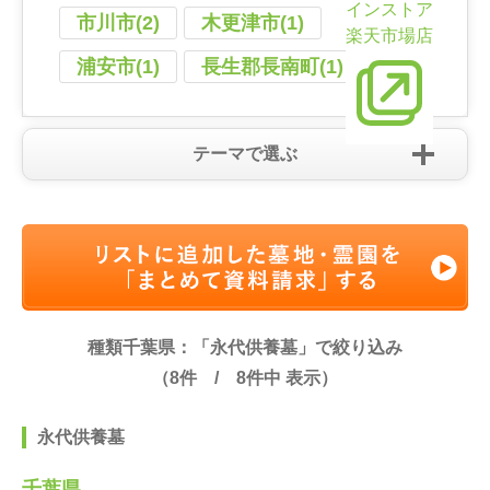
インストア
市川市(2)
木更津市(1)
楽天市場店
浦安市(1)
長生郡長南町(1)
テーマで選ぶ
種類千葉県：「永代供養墓」で絞り込み
（
8
件 /
8
件中 表示）
永代供養墓
千葉県