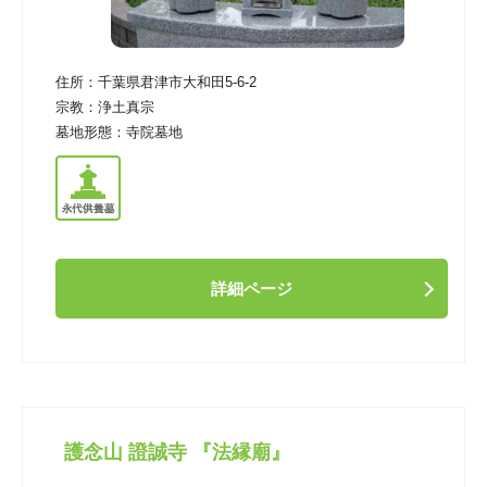
住所：
千葉県君津市大和田5-6-2
宗教：
浄土真宗
墓地形態：
寺院墓地
詳細ページ
護念山 證誠寺 『法縁廟』