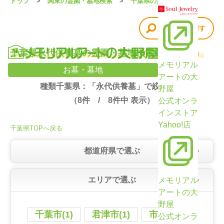
トップ
関東の霊園・墓地検索
千葉県の霊園・墓地
他の条件で探す
千葉県永代供養墓の霊園・墓地検索結果（8件）
メモリアル
お墓・墓地
アートの大
種類千葉県：「永代供養墓」で絞り込み
野屋
（
8
件 /
8
件中 表示）
公式オンラ
インストア
Yahoo!店
千葉県TOPへ戻る
都道府県で選ぶ
エリアで選ぶ
メモリアル
アートの大
野屋
千葉市(1)
君津市(1)
市原市(1)
公式オンラ