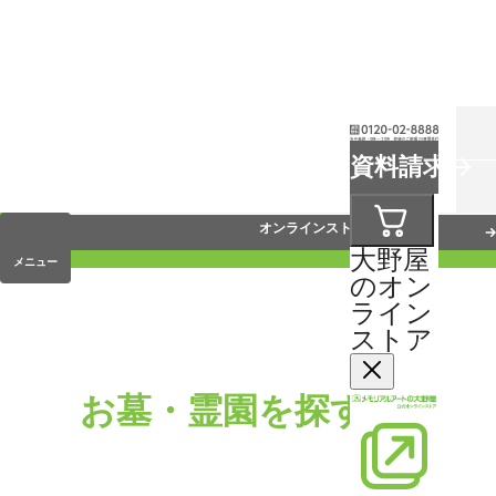
お葬式
資料請求
手元供養
オンラインストア
大野屋
メニュー
のオン
ライン
ストア
お墓・霊園を探す