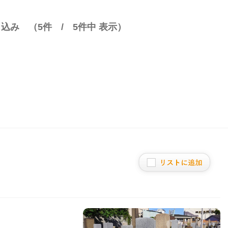
り込み （
5
件 /
5
件中 表示）