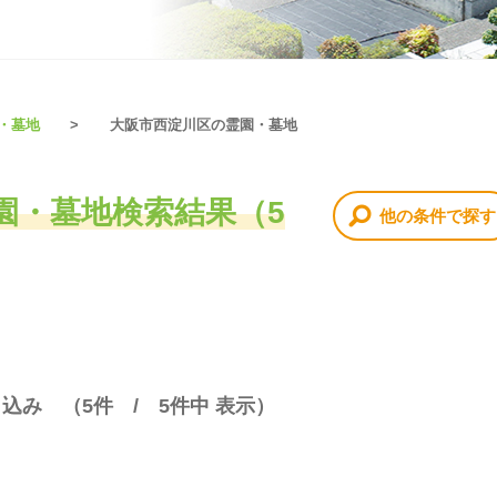
・墓地
大阪市西淀川区の霊園・墓地
園・墓地検索結果（5
他の条件で探す
り込み （
5
件 /
5
件中 表示）