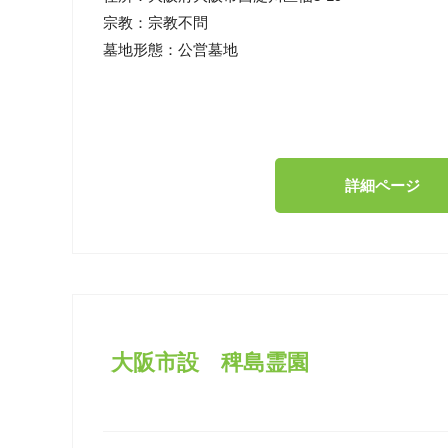
宗教：
宗教不問
墓地形態：
公営墓地
詳細ページ
大阪市設 稗島霊園