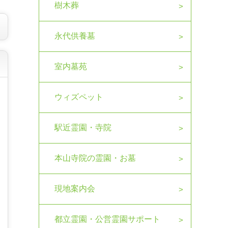
樹木葬
永代供養墓
室内墓苑
ウィズペット
駅近霊園・寺院
本山寺院の霊園・お墓
現地案内会
都立霊園・公営霊園サポート