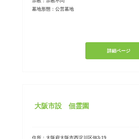
宗教：
宗教不問
墓地形態：
公営墓地
詳細ページ
大阪市設 佃霊園
住所：
大阪府大阪市西淀川区佃3-19