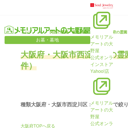
トップ
関西の霊園・墓地検索
大阪府の霊園
メモリアル
お墓・墓地
アートの大
野屋
大阪府・大阪市西淀川区の霊
公式オンラ
件）
インストア
Yahoo!店
メモリアル
種類大阪府・大阪市西淀川区：「全て」で絞
アートの大
野屋
公式オンラ
大阪府TOPへ戻る