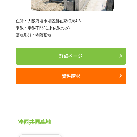
住所：
大阪府堺市堺区新在家町東4-3-1
宗教：
宗教不問(在来仏教のみ)
墓地形態：
寺院墓地
詳細ページ
資料請求
湊西共同墓地