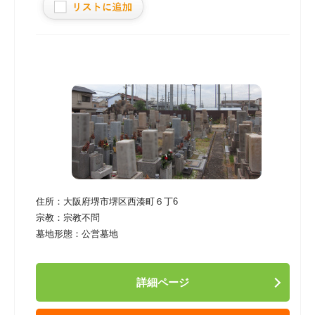
住所：
大阪府堺市堺区西湊町６丁6
宗教：
宗教不問
墓地形態：
公営墓地
詳細ページ