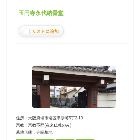
玉円寺永代納骨堂
住所：
大阪府堺市堺区甲斐町5丁2-10
宗教：
宗教不問(在来仏教のみ)
墓地形態：
寺院墓地