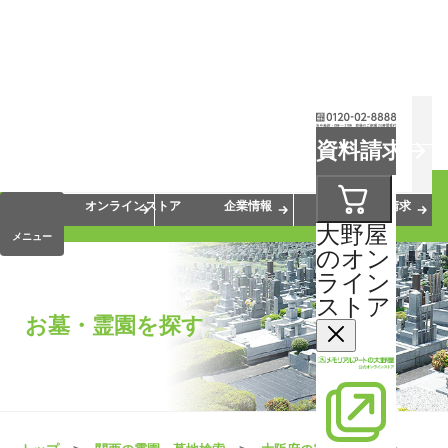
お葬式
お墓
お仏壇
資料請求
手元供養
終活・相続
会員サービス
オンラインストア
企業情報
資料請求
大野屋
メニュー
のオン
ライン
ストア
お墓・霊園を探す