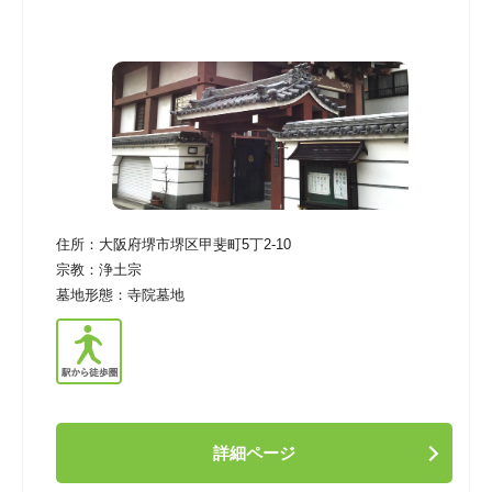
住所：
大阪府堺市堺区甲斐町5丁2-10
宗教：
浄土宗
墓地形態：
寺院墓地
詳細ページ