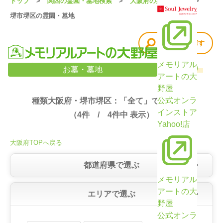
トップ
関西の霊園・墓地検索
大阪府の霊園・墓地
堺市堺区の霊園・墓地
他の条件で探す
メモリアル
大阪府・堺市堺区の霊園・墓地検索結果（4件）
お墓・墓地
アートの大
野屋
公式オンラ
種類大阪府・堺市堺区：「全て」で絞り込み
インストア
（
4
件 /
4
件中 表示）
Yahoo!店
大阪府TOPへ戻る
都道府県で選ぶ
メモリアル
アートの大
エリアで選ぶ
野屋
公式オンラ