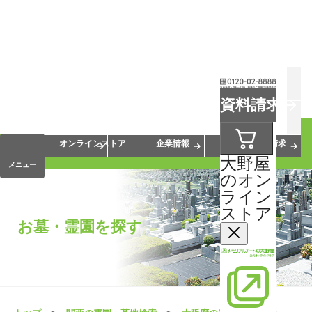
お葬式
お墓
お仏壇
資料請求
手元供養
終活・相続
会員サービス
オンラインストア
企業情報
資料請求
大野屋
メニュー
のオン
ライン
ストア
お墓・霊園を探す