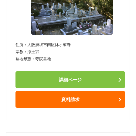
住所：
大阪府堺市南区鉢ヶ峯寺
宗教：
浄土宗
墓地形態：
寺院墓地
詳細ページ
資料請求