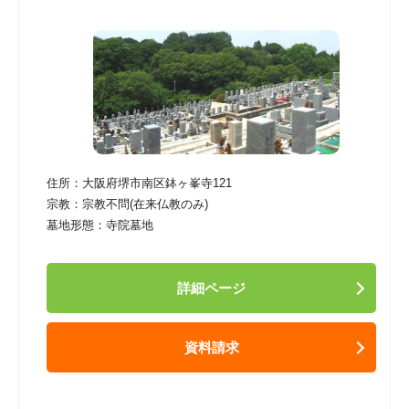
住所：
大阪府堺市南区鉢ヶ峯寺121
宗教：
宗教不問(在来仏教のみ)
墓地形態：
寺院墓地
詳細ページ
資料請求