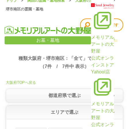
トップ
関西の霊園・墓地検索
大阪府の霊園・墓地
堺市南区の霊園・墓地
他の条件で探す
メモリアル
大阪府・堺市南区の霊園・墓地検索結果（7件）
お墓・墓地
アートの大
野屋
公式オンラ
種類大阪府・堺市南区：「全て」で絞り込み
インストア
（
7
件 /
7
件中 表示）
Yahoo!店
大阪府TOPへ戻る
都道府県で選ぶ
メモリアル
アートの大
エリアで選ぶ
野屋
公式オンラ