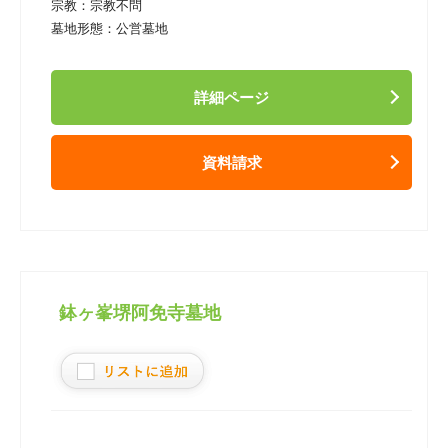
宗教：
宗教不問
墓地形態：
公営墓地
詳細ページ
資料請求
鉢ヶ峯堺阿免寺墓地