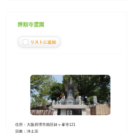
辨順寺霊園
住所：
大阪府堺市南区鉢ヶ峯寺121
宗教：
浄土宗