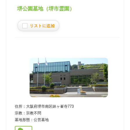
堺公園墓地（堺市霊園）
住所：
大阪府堺市南区鉢ヶ峯寺773
宗教：
宗教不問
墓地形態：
公営墓地