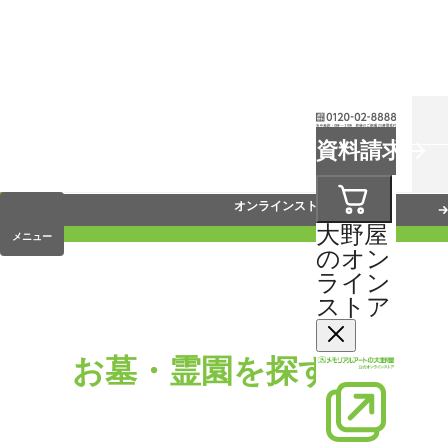
お葬式
資料請求
手元供養
オンラインストア
大野屋
メニュー
のオン
ライン
ストア
お墓・霊園を探す