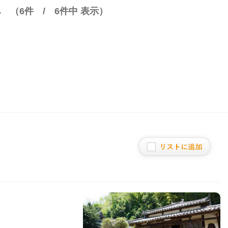
み （
6
件 /
6
件中 表示）