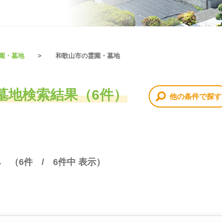
園・墓地
和歌山市の霊園・墓地
墓地検索結果（6件）
他の条件で探す
み （
6
件 /
6
件中 表示）