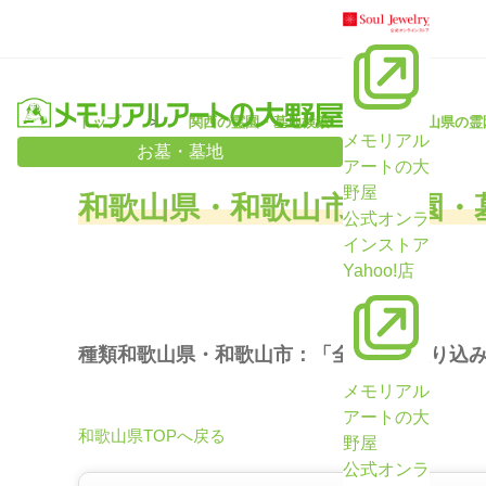
トップ
関西の霊園・墓地検索
和歌山県の霊
メモリアル
お墓・墓地
アートの大
野屋
和歌山県・和歌山市の霊園・
公式オンラ
インストア
Yahoo!店
種類和歌山県・和歌山市：「全て」で絞り込
メモリアル
アートの大
和歌山県TOPへ戻る
野屋
公式オンラ