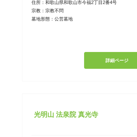
住所：
和歌山県和歌山市今福2丁目2番4号
宗教：
宗教不問
墓地形態：
公営墓地
詳細ページ
光明山 法泉院 真光寺