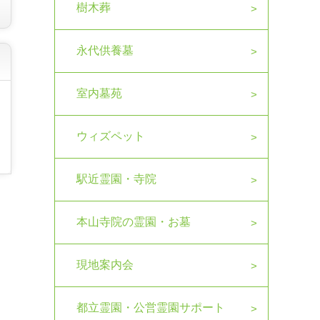
樹木葬
永代供養墓
室内墓苑
ウィズペット
駅近霊園・寺院
本山寺院の霊園・お墓
現地案内会
都立霊園・公営霊園サポート