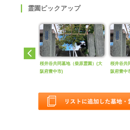
霊園ピックアップ
（柴原霊園）
(大
桜井谷共同墓地（柴原霊園）
(大
桜井谷共
阪府豊中市)
阪府豊中市