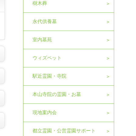
樹木葬
永代供養墓
室内墓苑
ウィズペット
駅近霊園・寺院
本山寺院の霊園・お墓
現地案内会
都立霊園・公営霊園サポート