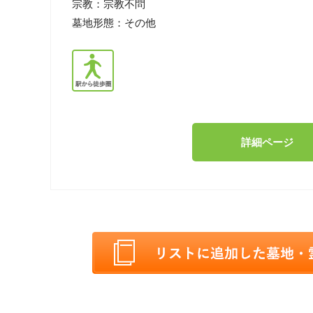
宗教：
宗教不問
墓地形態：
その他
詳細ページ