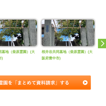
同墓地（柴原霊園）
(大
)