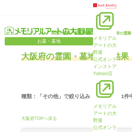
トップ
関西の霊園・墓地検索
大阪府の霊園
メモリアル
お墓・墓地
アートの大
野屋
大阪府の霊園・墓地検索結果
公式オンラ
インストア
Yahoo!店
種類：「その他」で絞り込み （
1
件 /
1
件
メモリアル
アートの大
大阪府TOPへ戻る
野屋
公式オンラ