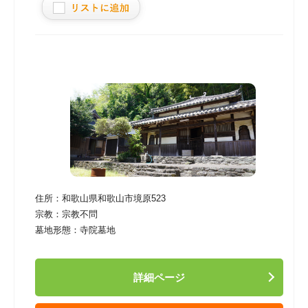
住所：
和歌山県和歌山市境原523
宗教：
宗教不問
墓地形態：
寺院墓地
詳細ページ