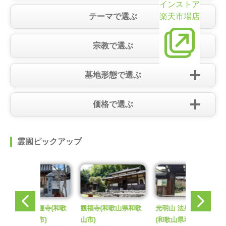
インストア
テーマで選ぶ
楽天市場店
宗教で選ぶ
墓地形態で選ぶ
価格で選ぶ
霊園ピックアップ
大宝山 恵運寺
(和歌
観福寺
(和歌山県和歌
光明山 法泉院 真光寺
山県和歌山市)
山市)
(和歌山県和歌山市)