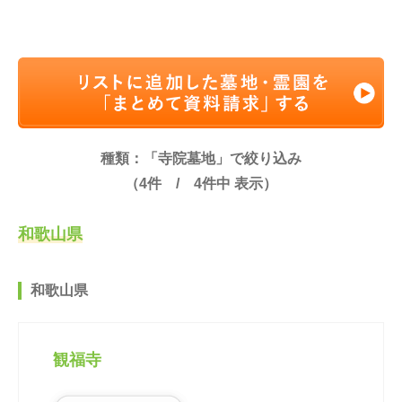
種類：「寺院墓地」で絞り込み
（
4
件 /
4
件中 表示）
和歌山県
和歌山県
観福寺