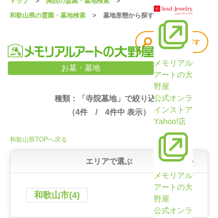
トップ
関西の霊園・墓地検索
和歌山県の霊園・墓地検索
墓地形態から探す
他の条件で探す
メモリアル
和歌山県の霊園・墓地検索結果（4件）
お墓・墓地
アートの大
野屋
公式オンラ
種類：「寺院墓地」で絞り込み
インストア
（
4
件 /
4
件中 表示）
Yahoo!店
和歌山県TOPへ戻る
エリアで選ぶ
メモリアル
アートの大
和歌山市(4)
野屋
公式オンラ