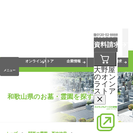
お葬式
お墓
お仏壇
資料請求
手元供養
終活・相続
会員サービス
オンラインストア
企業情報
資料請求
大野屋
メニュー
のオン
ライン
ストア
和歌山県のお墓・霊園を探す