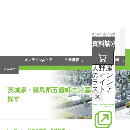
お葬式
お墓
お仏壇
資料請求
手元供養
終活・相続
会員サービス
オンラインストア
企業情報
資料請求
大野屋
メニュー
のオン
ライン
ストア
茨城県・猿島郡五霞町のお墓・霊園を
探す