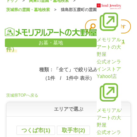
トップ
関東の霊園・墓地検索
茨城県の霊園・墓地検索
猿島郡五霞町の霊園・墓地
他の条件で探す
メモリアル
茨城県・猿島郡五霞町の霊園・墓地検索結果（1
お墓・墓地
アートの大
件）
野屋
公式オンラ
インストア
種類：「全て」で絞り込み
Yahoo!店
（
1
件 /
1
件中 表示）
茨城県TOPへ戻る
エリアで選ぶ
メモリアル
アートの大
野屋
つくば市(1)
取手市(2)
公式オンラ