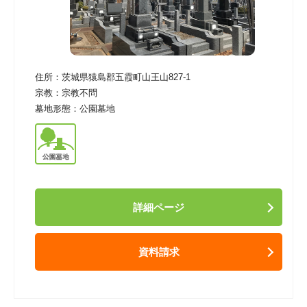
住所：
茨城県猿島郡五霞町山王山827-1
宗教：
宗教不問
墓地形態：
公園墓地
詳細ページ
資料請求