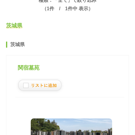
種類：「全て」で絞り込み
（
1
件 /
1
件中 表示）
茨城県
茨城県
関宿墓苑