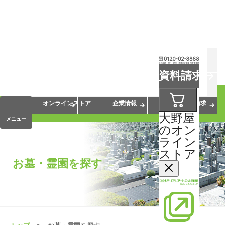
お葬式
お墓
お仏壇
資料請求
手元供養
終活・相続
会員サービス
オンラインストア
企業情報
資料請求
大野屋
メニュー
のオン
ライン
ストア
お墓・霊園を探す